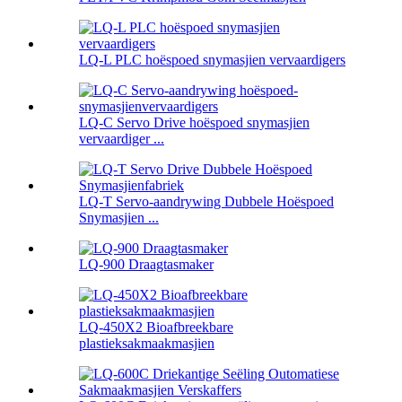
LQ-L PLC hoëspoed snymasjien vervaardigers
LQ-C Servo Drive hoëspoed snymasjien
vervaardiger ...
LQ-T Servo-aandrywing Dubbele Hoëspoed
Snymasjien ...
LQ-900 Draagtasmaker
LQ-450X2 Bioafbreekbare
plastieksakmaakmasjien