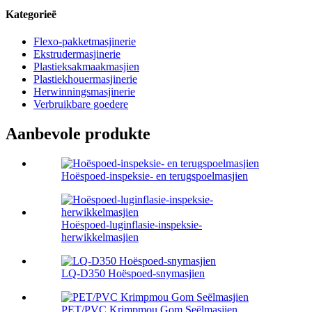
Kategorieë
Flexo-pakketmasjinerie
Ekstrudermasjinerie
Plastieksakmaakmasjien
Plastiekhouermasjinerie
Herwinningsmasjinerie
Verbruikbare goedere
Aanbevole produkte
Hoëspoed-inspeksie- en terugspoelmasjien
Hoëspoed-luginflasie-inspeksie-
herwikkelmasjien
LQ-D350 Hoëspoed-snymasjien
PET/PVC Krimpmou Gom Seëlmasjien