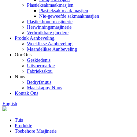
Plastieksakmaakmasjien
Plastieksak maak masjien
Nie-geweefde sakmaakmasjien
Plastiekhouermasjinerie
Herwinningsmasjinerie
Verbruikbare goedere
Produk Aanbeveling
Weeklikse Aanbeveling
Maandelikse Aanbeveling
Oor Ons
Geskiedenis
Uitvoermarkte
Fabrieksskou
Nuus
Bedryfsnuus
Maatskappy Nuus
Kontak Ons
English
Tuis
Produkte
Toebehore Masjinerie