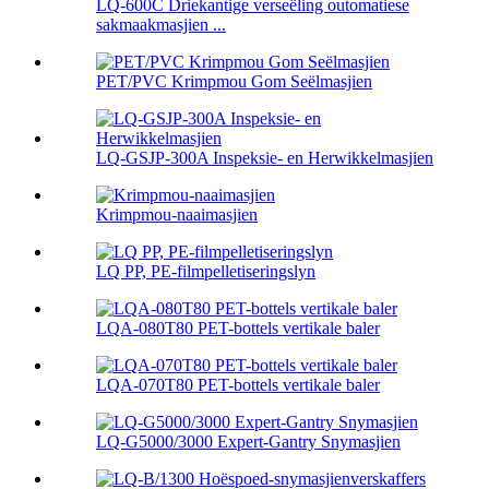
LQ-600C Driekantige verseëling outomatiese
sakmaakmasjien ...
PET/PVC Krimpmou Gom Seëlmasjien
LQ-GSJP-300A Inspeksie- en Herwikkelmasjien
Krimpmou-naaimasjien
LQ PP, PE-filmpelletiseringslyn
LQA-080T80 PET-bottels vertikale baler
LQA-070T80 PET-bottels vertikale baler
LQ-G5000/3000 Expert-Gantry Snymasjien