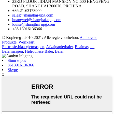
23RD FLOOR JIDIAN MANSION NO.600 HENGFENG
ROAD, SHANGHAI 200070, PRCHINA
+86-21-63173900
sales@shanghai-upg.com
huangwei@shanghai-upg.com
louise@shanghai-upg.com
+86 13916136366
© Kopiereg - 2010-2021: Alle regte voorbehou.
Aanbevole
Produkte
,
Werfkaart
Ekstrusie-blaasgietmasjien
,
Afvalpapierbaler
,
Baalmasjien
,
Balermasjien
,
Hidrouliese Baler
,
Baler
,
Stuur e-pos
8613916136366
Skype
x