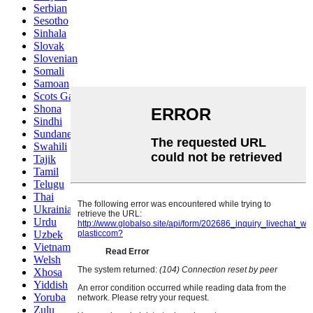
Serbian
Sesotho
Sinhala
Slovak
Slovenian
Somali
Samoan
Scots Gaelic
Shona
Sindhi
Sundanese
Swahili
Tajik
Tamil
Telugu
Thai
Ukrainian
Urdu
Uzbek
Vietnamese
Welsh
Xhosa
Yiddish
Yoruba
Zulu