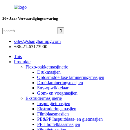
20+ Jaar Vervaardigingservaring
sales@shanghai-upg.com
+86-21-63173900
Tuis
Produkte
Flexo-pakketmasjinerie
Drukmasjien
Oplosmiddellose lamineringsmasjien
Droë-lamineringsmasjien
Sny-opwikkelaar
Gom- en voegmasjien
Ekstrudermasjinerie
Inspuitgietmasjien
Ekstruderingsmasjien
Filmblaasmasjien
PE&PP Inspuitblaas- en gietmasjien
PET-bottelblaasmasjien
Filmgietmasjien