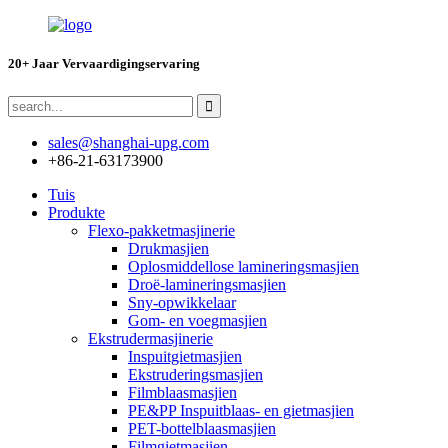
20+ Jaar Vervaardigingservaring
sales@shanghai-upg.com
+86-21-63173900
Tuis
Produkte
Flexo-pakketmasjinerie
Drukmasjien
Oplosmiddellose lamineringsmasjien
Droë-lamineringsmasjien
Sny-opwikkelaar
Gom- en voegmasjien
Ekstrudermasjinerie
Inspuitgietmasjien
Ekstruderingsmasjien
Filmblaasmasjien
PE&PP Inspuitblaas- en gietmasjien
PET-bottelblaasmasjien
Filmgietmasjien