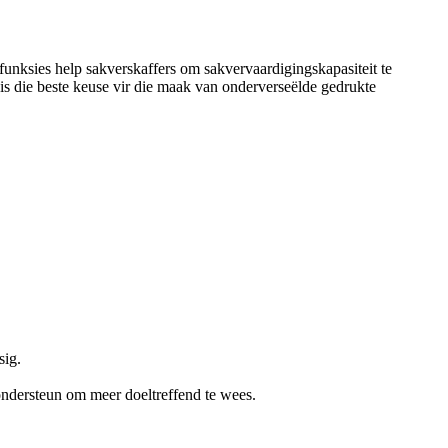
nksies help sakverskaffers om sakvervaardigingskapasiteit te
is die beste keuse vir die maak van onderverseëlde gedrukte
sig.
e ondersteun om meer doeltreffend te wees.