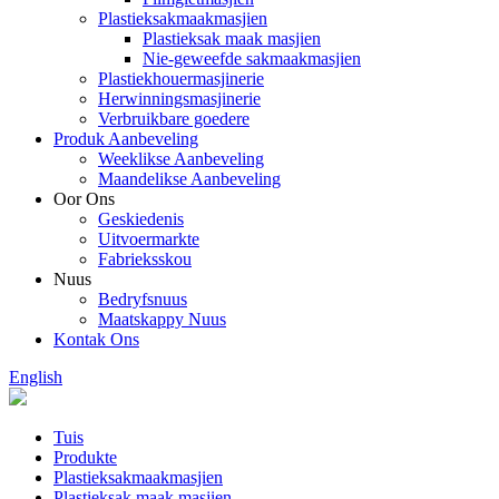
Plastieksakmaakmasjien
Plastieksak maak masjien
Nie-geweefde sakmaakmasjien
Plastiekhouermasjinerie
Herwinningsmasjinerie
Verbruikbare goedere
Produk Aanbeveling
Weeklikse Aanbeveling
Maandelikse Aanbeveling
Oor Ons
Geskiedenis
Uitvoermarkte
Fabrieksskou
Nuus
Bedryfsnuus
Maatskappy Nuus
Kontak Ons
English
Tuis
Produkte
Plastieksakmaakmasjien
Plastieksak maak masjien