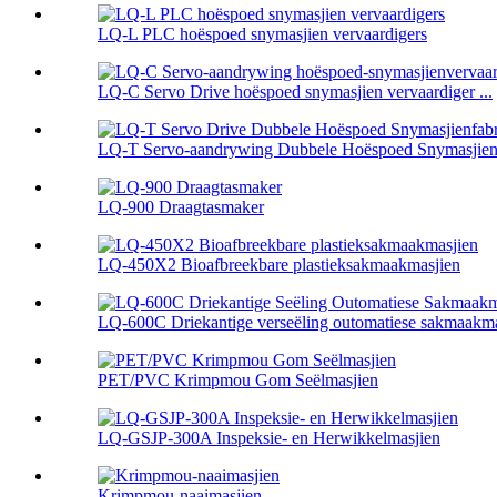
LQ-L PLC hoëspoed snymasjien vervaardigers
LQ-C Servo Drive hoëspoed snymasjien vervaardiger ...
LQ-T Servo-aandrywing Dubbele Hoëspoed Snymasjien 
LQ-900 Draagtasmaker
LQ-450X2 Bioafbreekbare plastieksakmaakmasjien
LQ-600C Driekantige verseëling outomatiese sakmaakmas
PET/PVC Krimpmou Gom Seëlmasjien
LQ-GSJP-300A Inspeksie- en Herwikkelmasjien
Krimpmou-naaimasjien