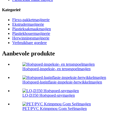
Kategorieë
Flexo-pakketmasjinerie
Ekstrudermasjinerie
Plastieksakmaakmasjien
Plastiekhouermasjinerie
Herwinningsmasjinerie
Verbruikbare goedere
Aanbevole produkte
Hoëspoed-inspeksie- en terugspoelmasjien
Hoëspoed-luginflasie-inspeksie-herwikkelmasjien
LQ-D350 Hoëspoed-snymasjien
PET/PVC Krimpmou Gom Seëlmasjien