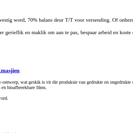
vestig word, 70% balans deur T/T voor versending. Of onherr
Meer gerieflik en maklik om aan te pas, bespaar arbeid en kost
kmasjien
ny-ontwerp, wat geskik is vir die produksie van gedrukte en ongedrukte 
en bioafbreekbare films.
word.