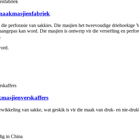
maakmasjienfabriek
r die perforasie van sakkies. Die masjien het tweevoudige driehoekige
u aangepas kan word. Die masjien is ontwerp vir die verseëling en perfo
.
word.
masjienverskaffers
herwikkeling van sakke, wat geskik is vir die maak van druk- en nie-druk