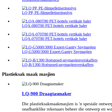
LQ PP, PE-filmpelletiseringslyn
LQA-080T80 PET-bottels vertikale baler
LQA-070T80 PET-bottels vertikale baler
LQ-G5000/3000 Expert-Gantry Snymasjien
LQ-B/1300 Hoëspoed-snymasjienverskaffers
Plastieksak maak masjien
LQ-900 Draagtasmaker
Die plastieksakmaakmasjien is 'n spesiale ontwerp
onafhanklike rekenaars beheer die ontwerp en w