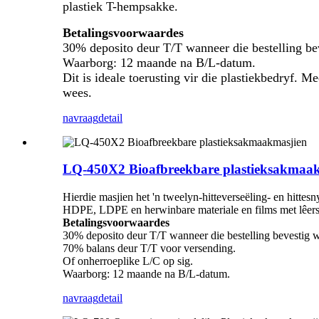
plastiek T-hempsakke.
Betalingsvoorwaardes
30% deposito deur T/T wanneer die bestelling be
Waarborg: 12 maande na B/L-datum.
Dit is ideale toerusting vir die plastiekbedryf. 
wees.
navraag
detail
LQ-450X2 Bioafbreekbare plastieksakmaa
Hierdie masjien het 'n tweelyn-hitteverseëling- en hittes
HDPE, LDPE en herwinbare materiale en films met lêers 
Betalingsvoorwaardes
30% deposito deur T/T wanneer die bestelling bevestig 
70% balans deur T/T voor versending.
Of onherroeplike L/C op sig.
Waarborg: 12 maande na B/L-datum.
navraag
detail