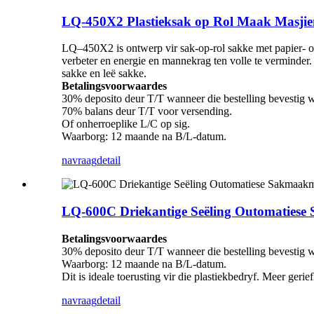
LQ-450X2 Plastieksak op Rol Maak Masjie
LQ–450X2 is ontwerp vir sak-op-rol sakke met papier- o
verbeter en energie en mannekrag ten volle te verminder.
sakke en leë sakke.
Betalingsvoorwaardes
30% deposito deur T/T wanneer die bestelling bevestig 
70% balans deur T/T voor versending.
Of onherroeplike L/C op sig.
Waarborg: 12 maande na B/L-datum.
navraag
detail
LQ-600C Driekantige Seëling Outomatiese 
Betalingsvoorwaardes
30% deposito deur T/T wanneer die bestelling bevestig 
Waarborg: 12 maande na B/L-datum.
Dit is ideale toerusting vir die plastiekbedryf. Meer ger
navraag
detail