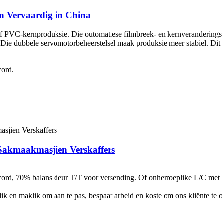
n Vervaardig in China
f PVC-kernproduksie. Die outomatiese filmbreek- en kernveranderingsfu
 Die dubbele servomotorbeheerstelsel maak produksie meer stabiel. Dit 
word.
Sakmaakmasjien Verskaffers
word, 70% balans deur T/T voor versending. Of onherroeplike L/C met 
ieflik en maklik om aan te pas, bespaar arbeid en koste om ons kliënte t