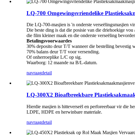
LQ-700 Omgewingsvriendelike Plastieksak
Die LQ-700-masjien is 'n onderste verseëlingsmasjien vi
Die beste ding is dat die posisie van die driehoekige vo
die film kleiner maak en die onderste verseëling bevorder
Betalingsvoorwaardes
30% deposito deur T/T wanneer die bestelling bevestig 
70% balans deur T/T voor versending.
Of onherroeplike L/C op sig.
Waarborg: 12 maande na B/L-datum.
navraag
detail
LQ-300X2 Bioafbreekbare Plastieksakmaak
Hierdie masjien is hitteverseël en perforeerbaar vir die 
LDPE, HDPE en herwinbare materiale.
navraag
detail