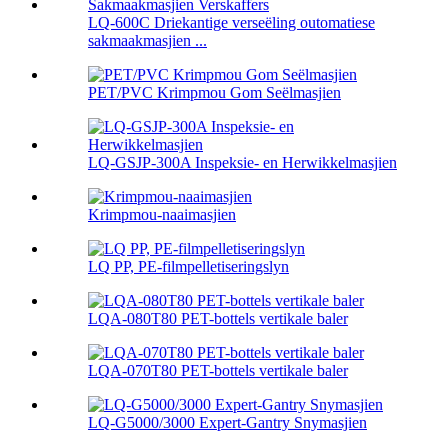
LQ-600C Driekantige verseëling outomatiese
sakmaakmasjien ...
PET/PVC Krimpmou Gom Seëlmasjien
LQ-GSJP-300A Inspeksie- en Herwikkelmasjien
Krimpmou-naaimasjien
LQ PP, PE-filmpelletiseringslyn
LQA-080T80 PET-bottels vertikale baler
LQA-070T80 PET-bottels vertikale baler
LQ-G5000/3000 Expert-Gantry Snymasjien