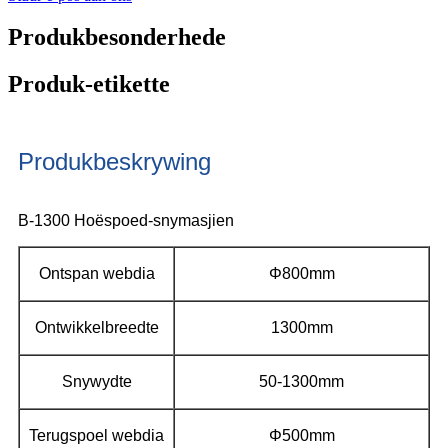
Produkbesonderhede
Produk-etikette
Produkbeskrywing
B-1300 Hoëspoed-snymasjien
Ontspan webdia
Φ800mm
Ontwikkelbreedte
1300mm
Snywydte
50-1300mm
Terugspoel webdia
Φ500mm