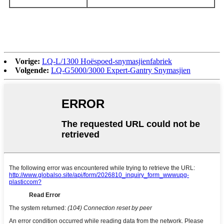
Vorige:
LQ-L/1300 Hoëspoed-snymasjienfabriek
Volgende:
LQ-G5000/3000 Expert-Gantry Snymasjien