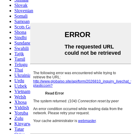
Slovak
Slovenian
Somali
Samoan
Scots Gaelic
Shona
Sindhi
Sundanese
Swahili
Tajik
Tamil
Telugu
Thai
Ukrainian
Urdu
Uzbek
Vietnamese
Welsh
Xhosa
Yiddish
Yoruba
Zulu
Kinyarwanda
Tatar