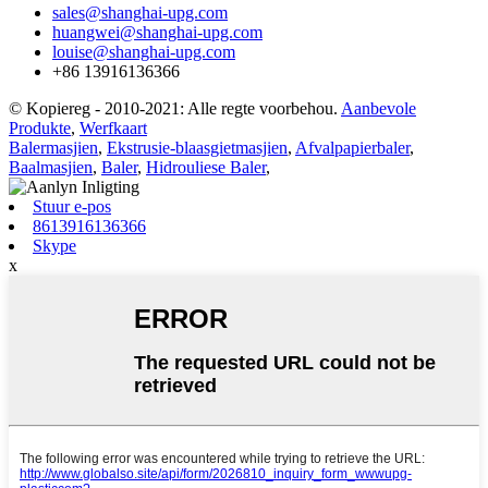
sales@shanghai-upg.com
huangwei@shanghai-upg.com
louise@shanghai-upg.com
+86 13916136366
© Kopiereg - 2010-2021: Alle regte voorbehou.
Aanbevole
Produkte
,
Werfkaart
Balermasjien
,
Ekstrusie-blaasgietmasjien
,
Afvalpapierbaler
,
Baalmasjien
,
Baler
,
Hidrouliese Baler
,
Stuur e-pos
8613916136366
Skype
x