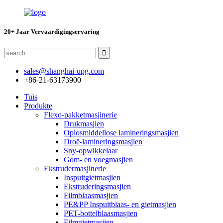
20+ Jaar Vervaardigingservaring
sales@shanghai-upg.com
+86-21-63173900
Tuis
Produkte
Flexo-pakketmasjinerie
Drukmasjien
Oplosmiddellose lamineringsmasjien
Droë-lamineringsmasjien
Sny-opwikkelaar
Gom- en voegmasjien
Ekstrudermasjinerie
Inspuitgietmasjien
Ekstruderingsmasjien
Filmblaasmasjien
PE&PP Inspuitblaas- en gietmasjien
PET-bottelblaasmasjien
Filmgietmasjien