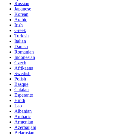
Russian
Japanese
Korean
Arabic
Irish
Greek
Turkish
Italian
Danish
Romanian
Indonesian
Czech
Afrikaans
Swedish
Polish
Basque
Catalan
Esperanto
Hindi
Lao
Albanian
Amharic
Armenian
Azerbaijani
Belarusian