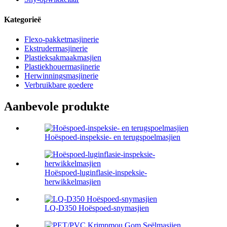
Kategorieë
Flexo-pakketmasjinerie
Ekstrudermasjinerie
Plastieksakmaakmasjien
Plastiekhouermasjinerie
Herwinningsmasjinerie
Verbruikbare goedere
Aanbevole produkte
Hoëspoed-inspeksie- en terugspoelmasjien
Hoëspoed-luginflasie-inspeksie-
herwikkelmasjien
LQ-D350 Hoëspoed-snymasjien