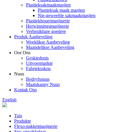
Plastieksakmaakmasjien
Plastieksak maak masjien
Nie-geweefde sakmaakmasjien
Plastiekhouermasjinerie
Herwinningsmasjinerie
Verbruikbare goedere
Produk Aanbeveling
Weeklikse Aanbeveling
Maandelikse Aanbeveling
Oor Ons
Geskiedenis
Uitvoermarkte
Fabrieksskou
Nuus
Bedryfsnuus
Maatskappy Nuus
Kontak Ons
English
Tuis
Produkte
Flexo-pakketmasjinerie
Sny-opwikkelaar