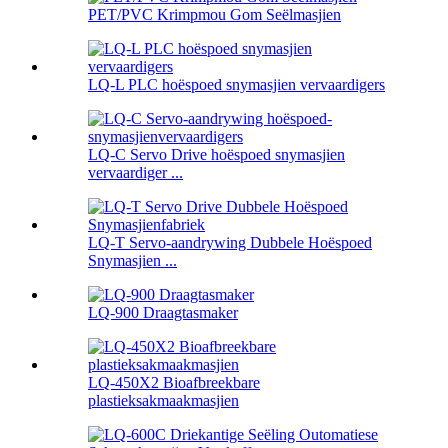
PET/PVC Krimpmou Gom Seëlmasjien
LQ-L PLC hoëspoed snymasjien vervaardigers
LQ-C Servo Drive hoëspoed snymasjien
vervaardiger ...
LQ-T Servo-aandrywing Dubbele Hoëspoed
Snymasjien ...
LQ-900 Draagtasmaker
LQ-450X2 Bioafbreekbare
plastieksakmaakmasjien