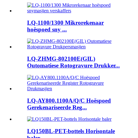
LQ-1100/1300 Mikrorekenaar
hoëspoed sny ...
LQ-ZHMG-802100E(GIL)
Outomatiese Rotogravure Drukker...
LQ-AY800.1100A/Q/C Hoëspoed
Gerekenariseerde Reg...
LQ150BL-PET-bottels Horisontale
baler