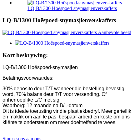
LQ-B/1300 Hoëspoed-snymasjienverskaffers
LQ-B/1300 Hoëspoed-snymasjienverskaffers
Kort beskrywing:
LQ-B/1300 Hoëspoed-snymasjien
Betalingsvoorwaardes:
30% deposito deur T/T wanneer die bestelling bevestig
word, 70% balans deur T/T voor versending. Of
onherroeplike L/C met sig
Waarborg: 12 maande na B/L-datum
Dit is ideale toerusting vir die plastiekbedryf. Meer gerieflik
en maklik om aan te pas, bespaar arbeid en koste om ons
kliënte te ondersteun om meer doeltreffend te wees.
Stuur e-pos aan ons