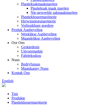
Plastieksakmaakmasjien
Plastieksak maak masjien
Nie-geweefde sakmaakmasjien
Plastiekhouermasjinerie
Herwinningsmasjinerie
Verbruikbare goedere
Produk Aanbeveling
Weeklikse Aanbeveling
Maandelikse Aanbeveling
Oor Ons
Geskiedenis
Uitvoermarkte
Fabrieksskou
Nuus
Bedryfsnuus
Maatskappy Nuus
Kontak Ons
English
Tuis
Produkte
Plastiekhouermasjinerie