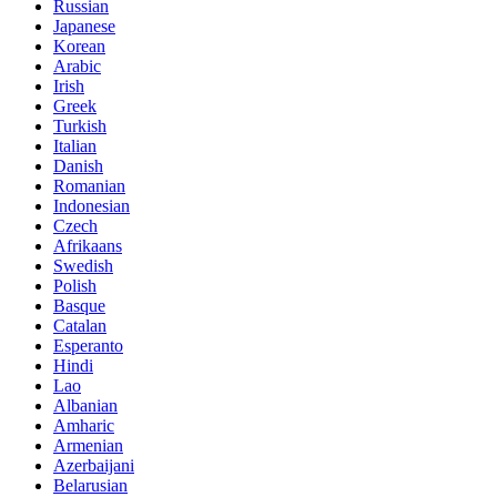
Russian
Japanese
Korean
Arabic
Irish
Greek
Turkish
Italian
Danish
Romanian
Indonesian
Czech
Afrikaans
Swedish
Polish
Basque
Catalan
Esperanto
Hindi
Lao
Albanian
Amharic
Armenian
Azerbaijani
Belarusian