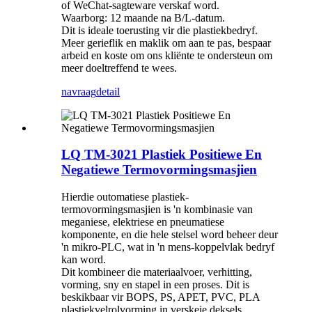
of WeChat-sagteware verskaf word.
Waarborg: 12 maande na B/L-datum.
Dit is ideale toerusting vir die plastiekbedryf.
Meer gerieflik en maklik om aan te pas, bespaar
arbeid en koste om ons kliënte te ondersteun om
meer doeltreffend te wees.
navraag
detail
LQ TM-3021 Plastiek Positiewe En
Negatiewe Termovormingsmasjien
Hierdie outomatiese plastiek-
termovormingsmasjien is 'n kombinasie van
meganiese, elektriese en pneumatiese
komponente, en die hele stelsel word beheer deur
'n mikro-PLC, wat in 'n mens-koppelvlak bedryf
kan word.
Dit kombineer die materiaalvoer, verhitting,
vorming, sny en stapel in een proses. Dit is
beskikbaar vir BOPS, PS, APET, PVC, PLA
plastiekvelrolvorming in verskeie deksels,