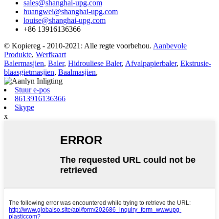
sales@shanghai-upg.com
huangwei@shanghai-upg.com
louise@shanghai-upg.com
+86 13916136366
© Kopiereg - 2010-2021: Alle regte voorbehou.
Aanbevole
Produkte
,
Werfkaart
Balermasjien
,
Baler
,
Hidrouliese Baler
,
Afvalpapierbaler
,
Ekstrusie-
blaasgietmasjien
,
Baalmasjien
,
Stuur e-pos
8613916136366
Skype
x