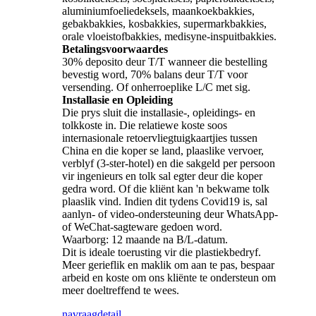
aluminiumfoeliedeksels, maankoekbakkies,
gebakbakkies, kosbakkies, supermarkbakkies,
orale vloeistofbakkies, medisyne-inspuitbakkies.
Betalingsvoorwaardes
30% deposito deur T/T wanneer die bestelling
bevestig word, 70% balans deur T/T voor
versending. Of onherroeplike L/C met sig.
Installasie en Opleiding
Die prys sluit die installasie-, opleidings- en
tolkkoste in. Die relatiewe koste soos
internasionale retoervliegtuigkaartjies tussen
China en die koper se land, plaaslike vervoer,
verblyf (3-ster-hotel) en die sakgeld per persoon
vir ingenieurs en tolk sal egter deur die koper
gedra word. Of die kliënt kan 'n bekwame tolk
plaaslik vind. Indien dit tydens Covid19 is, sal
aanlyn- of video-ondersteuning deur WhatsApp-
of WeChat-sagteware gedoen word.
Waarborg: 12 maande na B/L-datum.
Dit is ideale toerusting vir die plastiekbedryf.
Meer gerieflik en maklik om aan te pas, bespaar
arbeid en koste om ons kliënte te ondersteun om
meer doeltreffend te wees.
navraag
detail