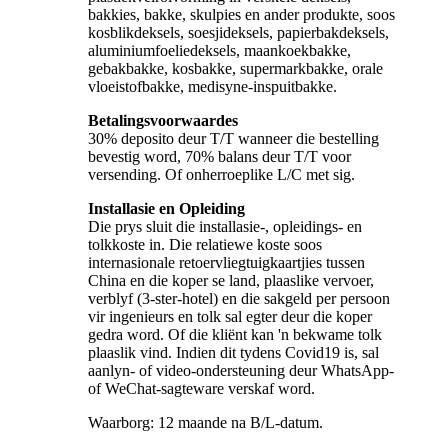
bakkies, bakke, skulpies en ander produkte, soos
kosblikdeksels, soesjideksels, papierbakdeksels,
aluminiumfoeliedeksels, maankoekbakke,
gebakbakke, kosbakke, supermarkbakke, orale
vloeistofbakke, medisyne-inspuitbakke.
Betalingsvoorwaardes
30% deposito deur T/T wanneer die bestelling
bevestig word, 70% balans deur T/T voor
versending. Of onherroeplike L/C met sig.
Installasie en Opleiding
Die prys sluit die installasie-, opleidings- en
tolkkoste in. Die relatiewe koste soos
internasionale retoervliegtuigkaartjies tussen
China en die koper se land, plaaslike vervoer,
verblyf (3-ster-hotel) en die sakgeld per persoon
vir ingenieurs en tolk sal egter deur die koper
gedra word. Of die kliënt kan 'n bekwame tolk
plaaslik vind. Indien dit tydens Covid19 is, sal
aanlyn- of video-ondersteuning deur WhatsApp-
of WeChat-sagteware verskaf word.
Waarborg: 12 maande na B/L-datum.