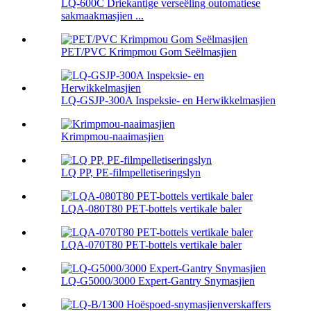
LQ-600C Driekantige verseëling outomatiese
sakmaakmasjien ...
PET/PVC Krimpmou Gom Seëlmasjien
LQ-GSJP-300A Inspeksie- en Herwikkelmasjien
Krimpmou-naaimasjien
LQ PP, PE-filmpelletiseringslyn
LQA-080T80 PET-bottels vertikale baler
LQA-070T80 PET-bottels vertikale baler
LQ-G5000/3000 Expert-Gantry Snymasjien