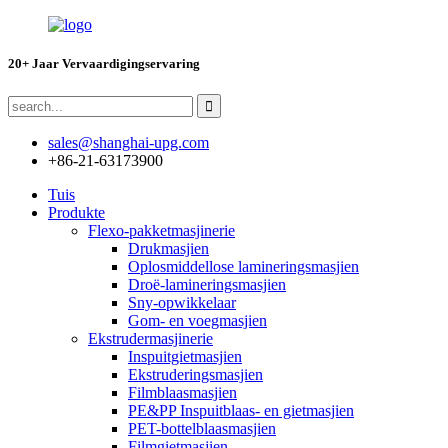
20+ Jaar Vervaardigingservaring
sales@shanghai-upg.com
+86-21-63173900
Tuis
Produkte
Flexo-pakketmasjinerie
Drukmasjien
Oplosmiddellose lamineringsmasjien
Droë-lamineringsmasjien
Sny-opwikkelaar
Gom- en voegmasjien
Ekstrudermasjinerie
Inspuitgietmasjien
Ekstruderingsmasjien
Filmblaasmasjien
PE&PP Inspuitblaas- en gietmasjien
PET-bottelblaasmasjien
Filmgietmasjien