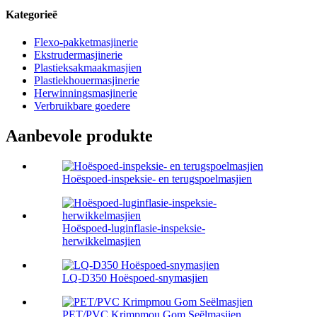
Kategorieë
Flexo-pakketmasjinerie
Ekstrudermasjinerie
Plastieksakmaakmasjien
Plastiekhouermasjinerie
Herwinningsmasjinerie
Verbruikbare goedere
Aanbevole produkte
Hoëspoed-inspeksie- en terugspoelmasjien
Hoëspoed-luginflasie-inspeksie-
herwikkelmasjien
LQ-D350 Hoëspoed-snymasjien
PET/PVC Krimpmou Gom Seëlmasjien