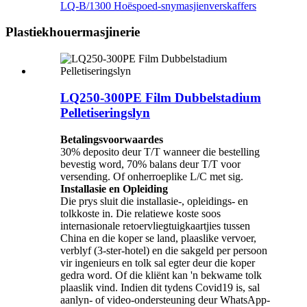
LQ-B/1300 Hoëspoed-snymasjienverskaffers
Plastiekhouermasjinerie
LQ250-300PE Film Dubbelstadium
Pelletiseringslyn
Betalingsvoorwaardes
30% deposito deur T/T wanneer die bestelling
bevestig word, 70% balans deur T/T voor
versending. Of onherroeplike L/C met sig.
Installasie en Opleiding
Die prys sluit die installasie-, opleidings- en
tolkkoste in. Die relatiewe koste soos
internasionale retoervliegtuigkaartjies tussen
China en die koper se land, plaaslike vervoer,
verblyf (3-ster-hotel) en die sakgeld per persoon
vir ingenieurs en tolk sal egter deur die koper
gedra word. Of die kliënt kan 'n bekwame tolk
plaaslik vind. Indien dit tydens Covid19 is, sal
aanlyn- of video-ondersteuning deur WhatsApp-