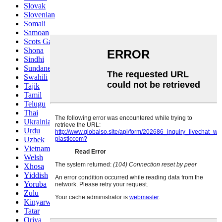
Slovak
Slovenian
Somali
Samoan
Scots Gaelic
Shona
Sindhi
Sundanese
Swahili
Tajik
Tamil
Telugu
Thai
Ukrainian
Urdu
Uzbek
Vietnamese
Welsh
Xhosa
Yiddish
Yoruba
Zulu
Kinyarwanda
Tatar
Oriya