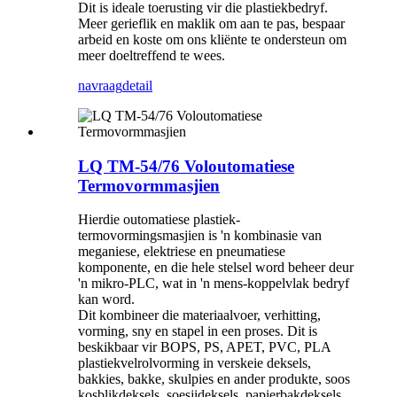
Dit is ideale toerusting vir die plastiekbedryf.
Meer gerieflik en maklik om aan te pas, bespaar
arbeid en koste om ons kliënte te ondersteun om
meer doeltreffend te wees.
navraag
detail
LQ TM-54/76 Voloutomatiese
Termovormmasjien
Hierdie outomatiese plastiek-
termovormingsmasjien is 'n kombinasie van
meganiese, elektriese en pneumatiese
komponente, en die hele stelsel word beheer deur
'n mikro-PLC, wat in 'n mens-koppelvlak bedryf
kan word.
Dit kombineer die materiaalvoer, verhitting,
vorming, sny en stapel in een proses. Dit is
beskikbaar vir BOPS, PS, APET, PVC, PLA
plastiekvelrolvorming in verskeie deksels,
bakkies, bakke, skulpies en ander produkte, soos
kosblikdeksels, soesjideksels, papierbakdeksels,