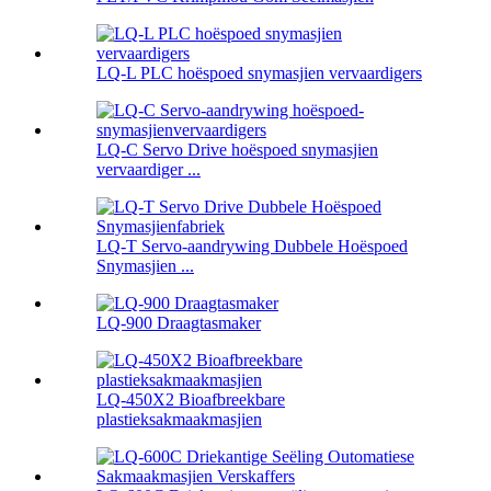
LQ-L PLC hoëspoed snymasjien vervaardigers
LQ-C Servo Drive hoëspoed snymasjien
vervaardiger ...
LQ-T Servo-aandrywing Dubbele Hoëspoed
Snymasjien ...
LQ-900 Draagtasmaker
LQ-450X2 Bioafbreekbare
plastieksakmaakmasjien