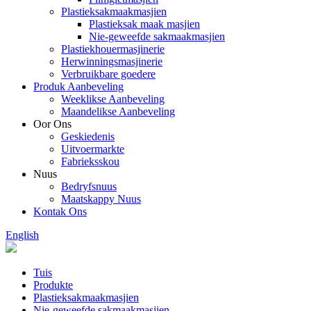
Plastieksakmaakmasjien
Plastieksak maak masjien
Nie-geweefde sakmaakmasjien
Plastiekhouermasjinerie
Herwinningsmasjinerie
Verbruikbare goedere
Produk Aanbeveling
Weeklikse Aanbeveling
Maandelikse Aanbeveling
Oor Ons
Geskiedenis
Uitvoermarkte
Fabrieksskou
Nuus
Bedryfsnuus
Maatskappy Nuus
Kontak Ons
English
Tuis
Produkte
Plastieksakmaakmasjien
Nie-geweefde sakmaakmasjien