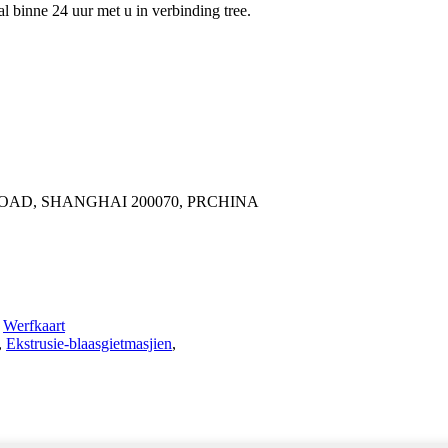
al binne 24 uur met u in verbinding tree.
OAD, SHANGHAI 200070, PRCHINA
,
Werfkaart
,
Ekstrusie-blaasgietmasjien
,