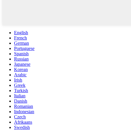
English
French
German
Portuguese
Spanish
Russian
Japanese
Korean
Arabic
Irish
Greek
Turkish
Italian
Danish
Romanian
Indonesian
Czech
Afrikaans
Swedish