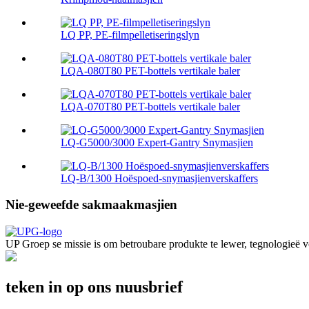
LQ PP, PE-filmpelletiseringslyn
LQA-080T80 PET-bottels vertikale baler
LQA-070T80 PET-bottels vertikale baler
LQ-G5000/3000 Expert-Gantry Snymasjien
LQ-B/1300 Hoëspoed-snymasjienverskaffers
Nie-geweefde sakmaakmasjien
UP Groep se missie is om betroubare produkte te lewer, tegnologieë voo
teken in op ons nuusbrief