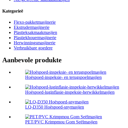
Kategorieë
Flexo-pakketmasjinerie
Ekstrudermasjinerie
Plastieksakmaakmasjien
Plastiekhouermasjinerie
Herwinningsmasjinerie
Verbruikbare goedere
Aanbevole produkte
Hoëspoed-inspeksie- en terugspoelmasjien
Hoëspoed-luginflasie-inspeksie-herwikkelmasjien
LQ-D350 Hoëspoed-snymasjien
PET/PVC Krimpmou Gom Seëlmasjien