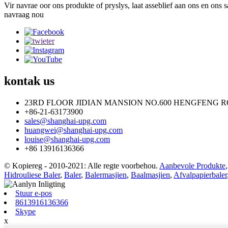
Vir navrae oor ons produkte of pryslys, laat asseblief aan ons en ons s
navraag nou
kontak
us
23RD FLOOR JIDIAN MANSION NO.600 HENGFENG R
+86-21-63173900
sales@shanghai-upg.com
huangwei@shanghai-upg.com
louise@shanghai-upg.com
+86 13916136366
© Kopiereg - 2010-2021: Alle regte voorbehou.
Aanbevole Produkte
Hidrouliese Baler
,
Baler
,
Balermasjien
,
Baalmasjien
,
Afvalpapierbaler
Stuur e-pos
8613916136366
Skype
x