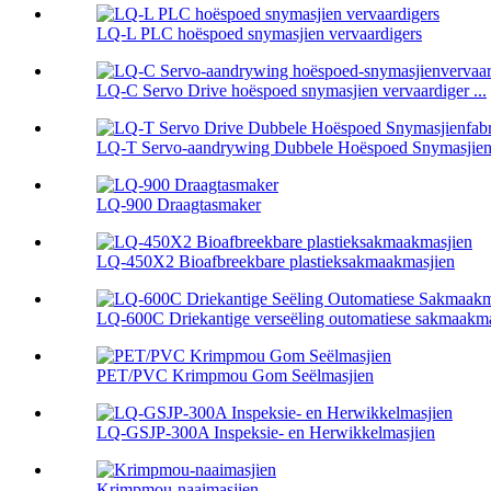
LQ-L PLC hoëspoed snymasjien vervaardigers
LQ-C Servo Drive hoëspoed snymasjien vervaardiger ...
LQ-T Servo-aandrywing Dubbele Hoëspoed Snymasjien 
LQ-900 Draagtasmaker
LQ-450X2 Bioafbreekbare plastieksakmaakmasjien
LQ-600C Driekantige verseëling outomatiese sakmaakmas
PET/PVC Krimpmou Gom Seëlmasjien
LQ-GSJP-300A Inspeksie- en Herwikkelmasjien
Krimpmou-naaimasjien