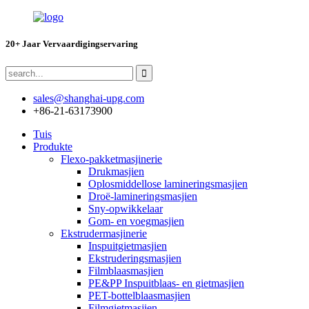
20+ Jaar Vervaardigingservaring
sales@shanghai-upg.com
+86-21-63173900
Tuis
Produkte
Flexo-pakketmasjinerie
Drukmasjien
Oplosmiddellose lamineringsmasjien
Droë-lamineringsmasjien
Sny-opwikkelaar
Gom- en voegmasjien
Ekstrudermasjinerie
Inspuitgietmasjien
Ekstruderingsmasjien
Filmblaasmasjien
PE&PP Inspuitblaas- en gietmasjien
PET-bottelblaasmasjien
Filmgietmasjien