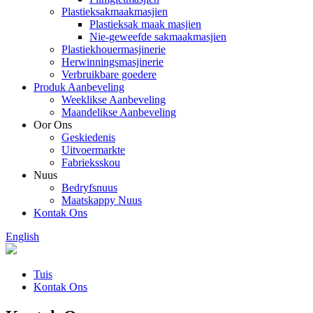
Plastieksakmaakmasjien
Plastieksak maak masjien
Nie-geweefde sakmaakmasjien
Plastiekhouermasjinerie
Herwinningsmasjinerie
Verbruikbare goedere
Produk Aanbeveling
Weeklikse Aanbeveling
Maandelikse Aanbeveling
Oor Ons
Geskiedenis
Uitvoermarkte
Fabrieksskou
Nuus
Bedryfsnuus
Maatskappy Nuus
Kontak Ons
English
Tuis
Kontak Ons