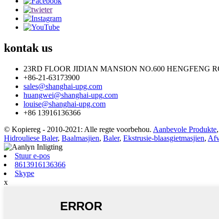
kontak
us
23RD FLOOR JIDIAN MANSION NO.600 HENGFENG R
+86-21-63173900
sales@shanghai-upg.com
huangwei@shanghai-upg.com
louise@shanghai-upg.com
+86 13916136366
© Kopiereg - 2010-2021: Alle regte voorbehou.
Aanbevole Produkte
Hidrouliese Baler
,
Baalmasjien
,
Baler
,
Ekstrusie-blaasgietmasjien
,
Afv
Stuur e-pos
8613916136366
Skype
x