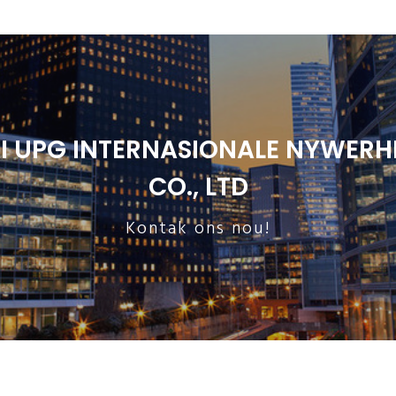
I UPG INTERNASIONALE NYWERH
CO., LTD
Kontak ons ​​nou!