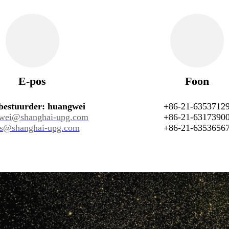
E-pos
Foon
bestuurder: huangwei
+86-21-6353712
wei@shanghai-upg.com
+86-21-6317390
es@shanghai-upg.com
+86-21-6353656