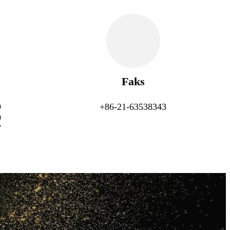
Faks
9
+86-21-63538343
0
7