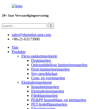
20+ Jaar Vervaardigingservaring
sales@shanghai-upg.com
+86-21-63173900
Tuis
Produkte
Flexo-pakketmasjinerie
Drukmasjien
Oplosmiddellose lamineringsmasjien
Droë-lamineringsmasjien
Sny-opwikkelaar
Gom- en voegmasjien
Ekstrudermasjinerie
Inspuitgietmasjien
Ekstruderingsmasjien
Filmblaasmasjien
PE&PP Inspuitblaas- en gietmasjien
PET-bottelblaasmasjien
Filmgietmasjien