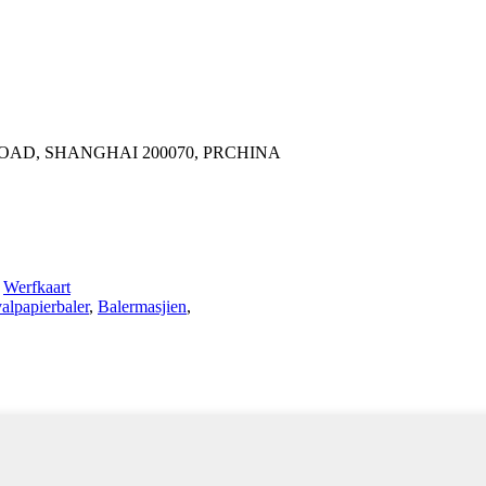
OAD, SHANGHAI 200070, PRCHINA
,
Werfkaart
alpapierbaler
,
Balermasjien
,