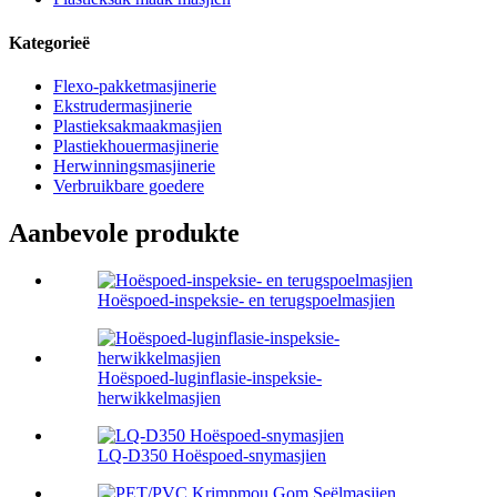
Kategorieë
Flexo-pakketmasjinerie
Ekstrudermasjinerie
Plastieksakmaakmasjien
Plastiekhouermasjinerie
Herwinningsmasjinerie
Verbruikbare goedere
Aanbevole produkte
Hoëspoed-inspeksie- en terugspoelmasjien
Hoëspoed-luginflasie-inspeksie-
herwikkelmasjien
LQ-D350 Hoëspoed-snymasjien