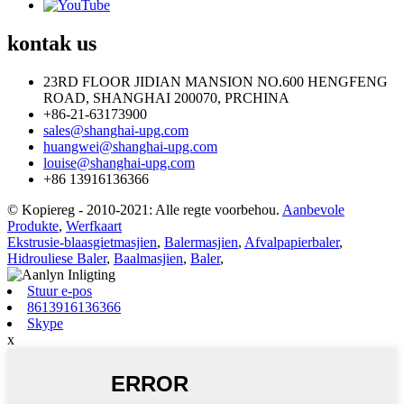
kontak
us
23RD FLOOR JIDIAN MANSION NO.600 HENGFENG
ROAD, SHANGHAI 200070, PRCHINA
+86-21-63173900
sales@shanghai-upg.com
huangwei@shanghai-upg.com
louise@shanghai-upg.com
+86 13916136366
© Kopiereg - 2010-2021: Alle regte voorbehou.
Aanbevole
Produkte
,
Werfkaart
Ekstrusie-blaasgietmasjien
,
Balermasjien
,
Afvalpapierbaler
,
Hidrouliese Baler
,
Baalmasjien
,
Baler
,
Stuur e-pos
8613916136366
Skype
x