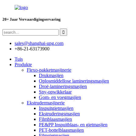
20+ Jaar Vervaardigingservaring
sales@shanghai-upg.com
+86-21-63173900
Tuis
Produkte
Flexo-pakketmasjinerie
Drukmasjien
Oplosmiddellose lamineringsmasjien
Droë-lamineringsmasjien
Sny-opwikkelaar
Gom- en voegmasjien
Ekstrudermasjinerie
Inspuitgietmasjien
Ekstruderingsmasjien
Filmblaasmasjien
PE&PP Inspuitblaas- en gietmasjien
PET-bottelblaasmasjien
Filmgietmasjien