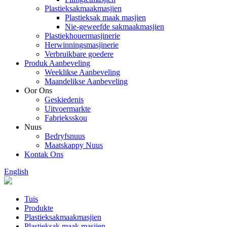
Plastieksakmaakmasjien
Plastieksak maak masjien
Nie-geweefde sakmaakmasjien
Plastiekhouermasjinerie
Herwinningsmasjinerie
Verbruikbare goedere
Produk Aanbeveling
Weeklikse Aanbeveling
Maandelikse Aanbeveling
Oor Ons
Geskiedenis
Uitvoermarkte
Fabrieksskou
Nuus
Bedryfsnuus
Maatskappy Nuus
Kontak Ons
English
Tuis
Produkte
Plastieksakmaakmasjien
Plastieksak maak masjien