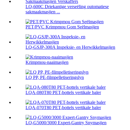
LQ-600C Driekantige verseëling outomatiese
sakmaakmasjien ...
PET/PVC Krimpmou Gom Seëlmasjien
LQ-GSJP-300A Inspeksie- en Herwikkelmasjien
Krimpmou-naaimasjien
LQ PP, PE-filmpelletiseringslyn
LQA-080T80 PET-bottels vertikale baler
LQA-070T80 PET-bottels vertikale baler
LQ-G5000/3000 Expert-Gantry Snymasjien