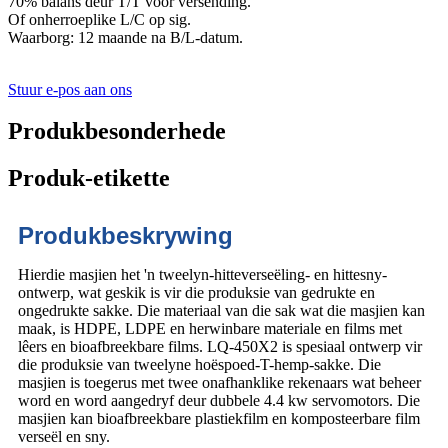
70% balans deur T/T voor versending.
Of onherroeplike L/C op sig.
Waarborg: 12 maande na B/L-datum.
Stuur e-pos aan ons
Produkbesonderhede
Produk-etikette
Produkbeskrywing
Hierdie masjien het 'n tweelyn-hitteverseëling- en hittesny-
ontwerp, wat geskik is vir die produksie van gedrukte en
ongedrukte sakke. Die materiaal van die sak wat die masjien kan
maak, is HDPE, LDPE en herwinbare materiale en films met
lêers en bioafbreekbare films. LQ-450X2 is spesiaal ontwerp vir
die produksie van tweelyne hoëspoed-T-hemp-sakke. Die
masjien is toegerus met twee onafhanklike rekenaars wat beheer
word en word aangedryf deur dubbele 4.4 kw servomotors. Die
masjien kan bioafbreekbare plastiekfilm en komposteerbare film
verseël en sny.