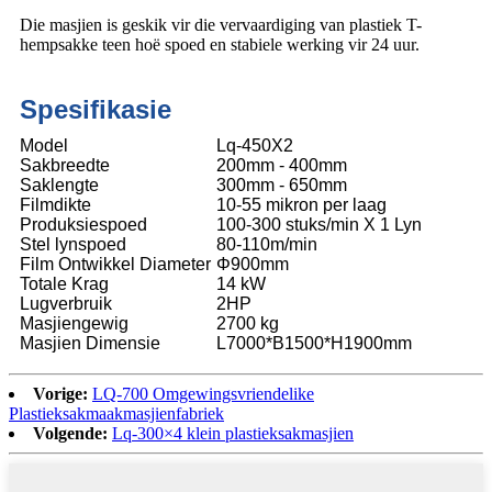
Die masjien is geskik vir die vervaardiging van plastiek T-
hempsakke teen hoë spoed en stabiele werking vir 24 uur.
Spesifikasie
Model
Lq-450X2
Sakbreedte
200mm - 400mm
Saklengte
300mm - 650mm
Filmdikte
10-55 mikron per laag
Produksiespoed
100-300 stuks/min X 1 Lyn
Stel lynspoed
80-110m/min
Film Ontwikkel Diameter
Φ900mm
Totale Krag
14 kW
Lugverbruik
2HP
Masjiengewig
2700 kg
Masjien Dimensie
L7000*B1500*H1900mm
Vorige:
LQ-700 Omgewingsvriendelike
Plastieksakmaakmasjienfabriek
Volgende:
Lq-300×4 klein plastieksakmasjien