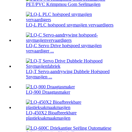
PET/PVC Krimpmou Gom Seëlmasjien
LQ-L PLC hoëspoed snymasjien vervaardigers
LQ-C Servo Drive hoëspoed snymasjien
vervaardiger ...
LQ-T Servo-aandrywing Dubbele Hoëspoed
Snymasjien ...
LQ-900 Draagtasmaker
LQ-450X2 Bioafbreekbare
plastieksakmaakmasjien