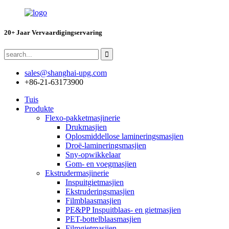
20+ Jaar Vervaardigingservaring
sales@shanghai-upg.com
+86-21-63173900
Tuis
Produkte
Flexo-pakketmasjinerie
Drukmasjien
Oplosmiddellose lamineringsmasjien
Droë-lamineringsmasjien
Sny-opwikkelaar
Gom- en voegmasjien
Ekstrudermasjinerie
Inspuitgietmasjien
Ekstruderingsmasjien
Filmblaasmasjien
PE&PP Inspuitblaas- en gietmasjien
PET-bottelblaasmasjien
Filmgietmasjien