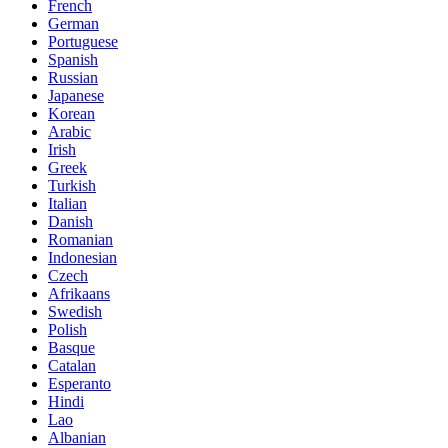
French
German
Portuguese
Spanish
Russian
Japanese
Korean
Arabic
Irish
Greek
Turkish
Italian
Danish
Romanian
Indonesian
Czech
Afrikaans
Swedish
Polish
Basque
Catalan
Esperanto
Hindi
Lao
Albanian