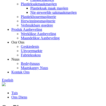
Plastieksakmaakmasjien
Plastieksak maak masjien
Nie-geweefde sakmaakmasjien
Plastiekhouermasjinerie
Herwinningsmasjinerie
Verbruikbare goedere
Produk Aanbeveling
Weeklikse Aanbeveling
Maandelikse Aanbeveling
Oor Ons
Geskiedenis
Uitvoermarkte
Fabrieksskou
Nuus
Bedryfsnuus
Maatskappy Nuus
Kontak Ons
English
Tuis
Ons Diens