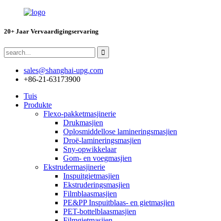
20+ Jaar Vervaardigingservaring
sales@shanghai-upg.com
+86-21-63173900
Tuis
Produkte
Flexo-pakketmasjinerie
Drukmasjien
Oplosmiddellose lamineringsmasjien
Droë-lamineringsmasjien
Sny-opwikkelaar
Gom- en voegmasjien
Ekstrudermasjinerie
Inspuitgietmasjien
Ekstruderingsmasjien
Filmblaasmasjien
PE&PP Inspuitblaas- en gietmasjien
PET-bottelblaasmasjien
Filmgietmasjien