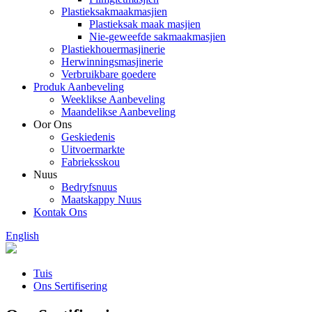
Plastieksakmaakmasjien
Plastieksak maak masjien
Nie-geweefde sakmaakmasjien
Plastiekhouermasjinerie
Herwinningsmasjinerie
Verbruikbare goedere
Produk Aanbeveling
Weeklikse Aanbeveling
Maandelikse Aanbeveling
Oor Ons
Geskiedenis
Uitvoermarkte
Fabrieksskou
Nuus
Bedryfsnuus
Maatskappy Nuus
Kontak Ons
English
Tuis
Ons Sertifisering