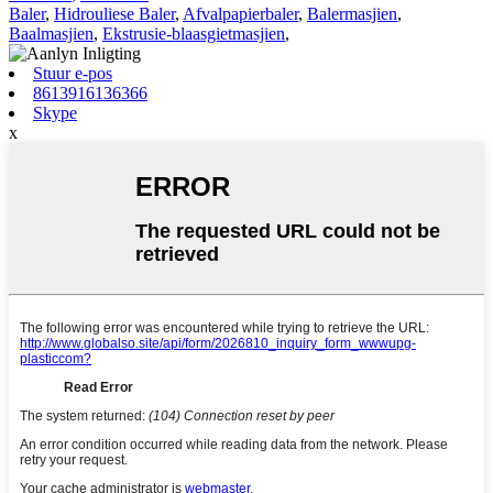
Baler
,
Hidrouliese Baler
,
Afvalpapierbaler
,
Balermasjien
,
Baalmasjien
,
Ekstrusie-blaasgietmasjien
,
Stuur e-pos
8613916136366
Skype
x