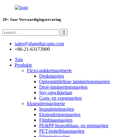
20+ Jaar Vervaardigingservaring
sales@shanghai-upg.com
+86-21-63173900
Tuis
Produkte
Flexo-pakketmasjinerie
Drukmasjien
Oplosmiddellose lamineringsmasjien
Droë-lamineringsmasjien
Sny-opwikkelaar
Gom- en voegmasjien
Ekstrudermasjinerie
Inspuitgietmasjien
Ekstruderingsmasjien
Filmblaasmasjien
PE&PP Inspuitblaas- en gietmasjien
PET-bottelblaasmasjien
Filmgietmasjien