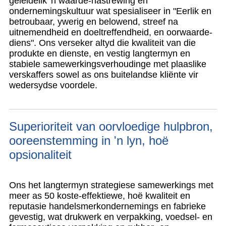
geleidelik 'n waarde-nastrewing en
ondernemingskultuur wat spesialiseer in "Eerlik en
betroubaar, ywerig en belowend, streef na
uitnemendheid en doeltreffendheid, en oorwaarde-
diens". Ons verseker altyd die kwaliteit van die
produkte en dienste, en vestig langtermyn en
stabiele samewerkingsverhoudinge met plaaslike
verskaffers sowel as ons buitelandse kliënte vir
wedersydse voordele.
Superioriteit van oorvloedige hulpbron,
ooreenstemming in 'n lyn, hoë
opsionaliteit
Ons het langtermyn strategiese samewerkings met
meer as 50 koste-effektiewe, hoë kwaliteit en
reputasie handelsmerkondernemings en fabrieke
gevestig, wat drukwerk en verpakking, voedsel- en