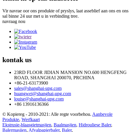
Vir navrae oor ons produkte of pryslys, laat asseblief aan ons en ons
sal binne 24 uur met u in verbinding tree.
navraag nou
kontak
us
23RD FLOOR JIDIAN MANSION NO.600 HENGFENG
ROAD, SHANGHAI 200070, PRCHINA
+86-21-63173900
sales@shanghai-upg.com
huangwei@shanghai-upg.com
louise@shanghai-upg.com
+86 13916136366
© Kopiereg - 2010-2021: Alle regte voorbehou.
Aanbevole
Produkte
,
Werfkaart
Ekstrusie-blaasgietmasjien
,
Baalmasjien
,
Hidrouliese Baler
,
Balermasjien
,
Afvalpapierbaler
,
Baler
,