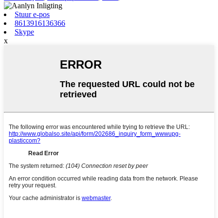
Stuur e-pos
8613916136366
Skype
x