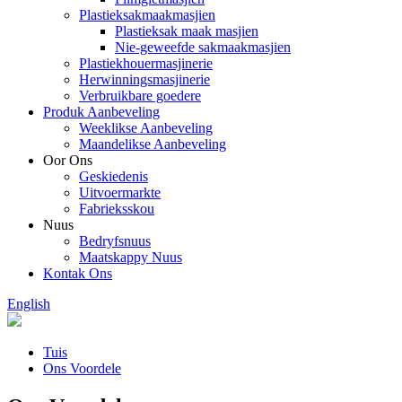
Plastieksakmaakmasjien
Plastieksak maak masjien
Nie-geweefde sakmaakmasjien
Plastiekhouermasjinerie
Herwinningsmasjinerie
Verbruikbare goedere
Produk Aanbeveling
Weeklikse Aanbeveling
Maandelikse Aanbeveling
Oor Ons
Geskiedenis
Uitvoermarkte
Fabrieksskou
Nuus
Bedryfsnuus
Maatskappy Nuus
Kontak Ons
English
Tuis
Ons Voordele