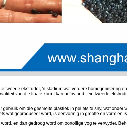
die tweede ekstruder, 'n stadium wat verdere homogenisering e
aliteit van die finale korrel kan beïnvloed. Die tweede ekstrude
r gebruik om die gesmelte plastiek in pellets te sny, wat onder
ets wat geproduseer word, is eenvormig in grootte en vorm en is
l word, en dan gedroog word om oortollige vog te verwyder. Beho