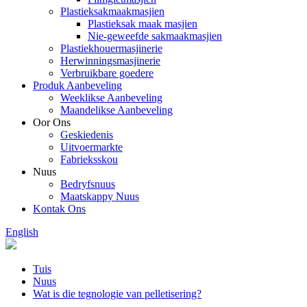
Plastieksakmaakmasjien
Plastieksak maak masjien
Nie-geweefde sakmaakmasjien
Plastiekhouermasjinerie
Herwinningsmasjinerie
Verbruikbare goedere
Produk Aanbeveling
Weeklikse Aanbeveling
Maandelikse Aanbeveling
Oor Ons
Geskiedenis
Uitvoermarkte
Fabrieksskou
Nuus
Bedryfsnuus
Maatskappy Nuus
Kontak Ons
English
Tuis
Nuus
Wat is die tegnologie van pelletisering?