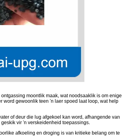
n ontgassing moontlik maak, wat noodsaaklik is om enige
r word gewoonlik teen 'n laer spoed laat loop, wat help
 water of deur die lug afgekoel kan word, afhangende van
 geskik vir 'n verskeidenheid toepassings.
orlike afkoeling en droging is van kritieke belang om te