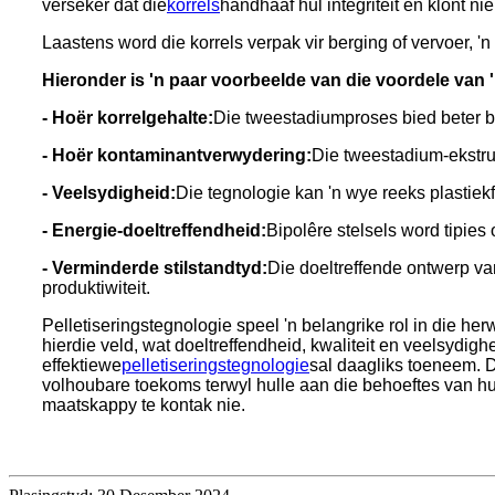
verseker dat die
korrels
handhaaf hul integriteit en klont nie
Laastens word die korrels verpak vir berging of vervoer, '
Hieronder is 'n paar voorbeelde van die voordele van '
- Hoër korrelgehalte:
Die tweestadiumproses bied beter beh
- Hoër kontaminantverwydering:
Die tweestadium-ekstrus
- Veelsydigheid:
Die tegnologie kan 'n wye reeks plastiek
- Energie-doeltreffendheid:
Bipolêre stelsels word tipie
- Verminderde stilstandtyd:
Die doeltreffende ontwerp van
produktiwiteit.
Pelletiseringstegnologie speel 'n belangrike rol in die he
hierdie veld, wat doeltreffendheid, kwaliteit en veelsydi
effektiewe
pelletiseringstegnologie
sal daagliks toeneem. D
volhoubare toekoms terwyl hulle aan die behoeftes van hul
maatskappy te kontak nie.