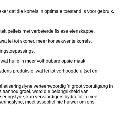
er dat die korrels in optimale toestand is voor gebruik.
teit pellets met verbeterde fisiese eienskappe.
at lei tot skoner, meer konsekwente korrels.
ningstoepassings.
, wat hulle 'n meer volhoubare opsie maak.
ydens produksie, wat lei tot verhoogde uitset en
lletiseringslyne verteenwoordig 'n groot vooruitgang in
gs aanhou groei, word die belangrikheid van
seringslyne, kan vervaardigers bydra tot 'n meer
iseringslyne, moet asseblief nie huiwer om ons