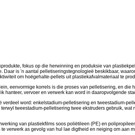
ekprodukte, fokus op die herwinning en produksie van plastiekpell
e. Daar is 'n aantal pelletiseringstegnologieë beskikbaar, waar
ktiwiteit om hoëgehalte-pellets uit plastiekafvalmateriaal te pro
n, eenvormige korrels is die proses van pelletisering, en die he
klik hanteer, vervoer en verwerk kan word in daaropvolgende st
 verdeel word: enkelstadium-pelletisering en tweestadium-pelle
k, terwyl tweestadium-pelletisering twee ekstruders gebruik, wa
erwerking van plastiekfilms soos poliëtileen (PE) en polipropilee
m te verwerk as gevolg van hul lae digtheid en neiging om aan me