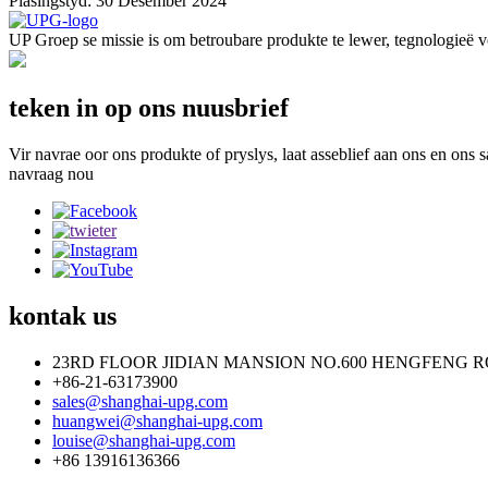
Plasingstyd: 30 Desember 2024
UP Groep se missie is om betroubare produkte te lewer, tegnologieë voo
teken in op ons nuusbrief
Vir navrae oor ons produkte of pryslys, laat asseblief aan ons en ons s
navraag nou
kontak
us
23RD FLOOR JIDIAN MANSION NO.600 HENGFENG R
+86-21-63173900
sales@shanghai-upg.com
huangwei@shanghai-upg.com
louise@shanghai-upg.com
+86 13916136366