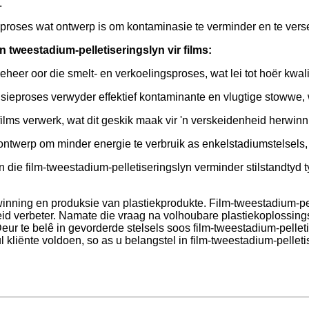
.
n proses wat ontwerp is om kontaminasie te verminder en te versek
n tweestadium-pelletiseringslyn vir films:
eer oor die smelt- en verkoelingsproses, wat lei tot hoër kwali
ieproses verwyder effektief kontaminante en vlugtige stowwe, w
films verwerk, wat dit geskik maak vir 'n verskeidenheid herwin
s ontwerp om minder energie te verbruik as enkelstadiumstelsels
 die film-tweestadium-pelletiseringslyn verminder stilstandtyd t
rwinning en produksie van plastiekprodukte. Film-tweestadium-pe
gheid verbeter. Namate die vraag na volhoubare plastiekoplossin
eur te belê in gevorderde stelsels soos film-tweestadium-pelleti
 kliënte voldoen, so as u belangstel in film-tweestadium-pellet