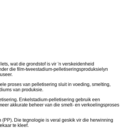
ets, wat die grondstof is vir 'n verskeidenheid
onder die film-tweestadium-pelletiseringsproduksielyn
duseer.
le proses van pelletisering sluit in voeding, smelting,
adiums van produksie.
tisering. Enkelstadium-pelletisering gebruik een
t meer akkurate beheer van die smelt- en verkoelingsproses
n (PP). Die tegnologie is veral geskik vir die herwinning
kaar te kleef.