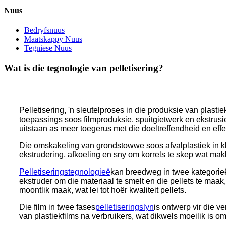
Nuus
Bedryfsnuus
Maatskappy Nuus
Tegniese Nuus
Wat is die tegnologie van pelletisering?
Pelletisering, 'n sleutelproses in die produksie van plasti
toepassings soos filmproduksie, spuitgietwerk en ekstrusi
uitstaan ​​as meer toegerus met die doeltreffendheid en effe
Die omskakeling van grondstowwe soos afvalplastiek in klei
ekstrudering, afkoeling en sny om korrels te skep wat ma
Pelletiseringstegnologieë
kan breedweg in twee kategorieë
ekstruder om die materiaal te smelt en die pellets te maa
moontlik maak, wat lei tot hoër kwaliteit pellets.
Die film in twee fases
pelletiseringslyn
is ontwerp vir die v
van plastiekfilms na verbruikers, wat dikwels moeilik is o