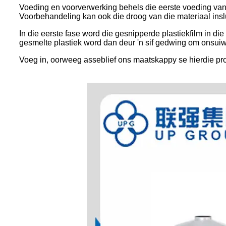
Voeding en voorverwerking behels die eerste voeding van d
Voorbehandeling kan ook die droog van die materiaal inslui
In die eerste fase word die gesnipperde plastiekfilm in die
gesmelte plastiek word dan deur 'n sif gedwing om onsui
Voeg in, oorweeg asseblief ons maatskappy se hierdie pr