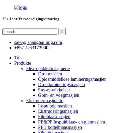
20+ Jaar Vervaardigingservaring
sales@shanghai-upg.com
+86-21-63173900
Tuis
Produkte
Flexo-pakketmasjinerie
Drukmasjien
Oplosmiddellose lamineringsmasjien
Droë-lamineringsmasjien
Sny-opwikkelaar
Gom- en voegmasjien
Ekstrudermasjinerie
Inspuitgietmasjien
Ekstruderingsmasjien
Filmblaasmasjien
PE&PP Inspuitblaas- en gietmasjien
PET-bottelblaasmasjien
Filmgietmasjien