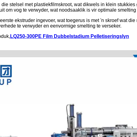
ie stelsel met plastiekfilmskroot, wat dikwels in klein stukkie
t om vog te verwyder, wat noodsaaklik is vir optimale smelting 
 eerste ekstruder ingevoer, wat toegerus is met 'n skroef wat die
werhede te verwyder en eenvormige smelting te verseker.
oduk,
LQ250-300PE Film Dubbelstadium Pelletiseringslyn